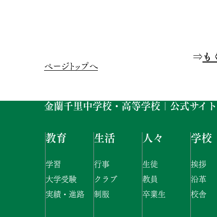
⇒
も
ページトップへ
金蘭千里中学校・高等学校｜公式サイト
教育
生活
人々
学校
学習
行事
生徒
挨拶
大学受験
クラブ
教員
沿革
実績・進路
制服
卒業生
校舎