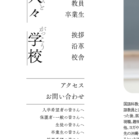
人々
教員
卒業生
挨拶
学校
沿革
校舎
アクセス
お問い合わせ
国語科教
入学希望者の皆さんへ
語教員と
った後、
保護者・一般の皆さんへ
現職。趣
生徒の皆さんへ
他、ヨガ
卒業生の皆さんへ
先の沖縄