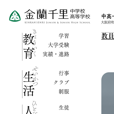
中高
大阪府吹
教
学習
教育
大学受験
実績・進路
行事
生活
クラブ
制服
生徒